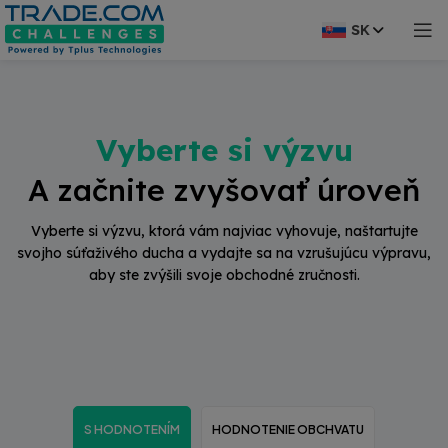
modal-check
SK
Vyberte si výzvu
A začnite zvyšovať úroveň
Vyberte si výzvu, ktorá vám najviac vyhovuje, naštartujte
svojho súťaživého ducha a vydajte sa na vzrušujúcu výpravu,
aby ste zvýšili svoje obchodné zručnosti.
S HODNOTENÍM
HODNOTENIE OBCHVATU