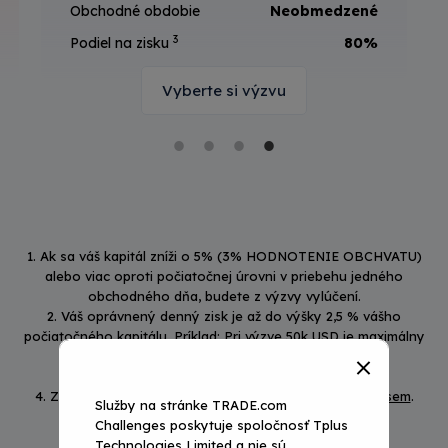
Obchodné obdobie
Neobmedzené
3
Podiel na zisku
80%
Vyberte si výzvu
1. Ak sa váš kapitál zníži o 5% (3% HODNOTENIE OBCHVATU)
alebo viac oproti počiatočnej úrovni v priebehu jedného
obchodného dňa, budete z výzvy vylúčení.
2. Váš oprávnený denný zisk je až do výšky 2,5 % vášho
počiatočného kapitálu. Príklad: Pri výzve 50k USD je maximálny
oprávnený denný zisk 1 250 USD.
3. Získate 80 % cieľového zisku (10 %).
4. Zobrazenie zoznamu ponúkaných nástrojov
kliknite sem
.
Služby na stránke TRADE.com
Challenges poskytuje spoločnosť Tplus
Technologies Limited a nie sú