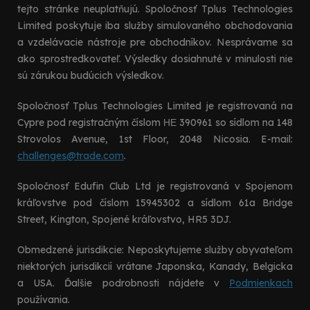
tejto stránke neuplatňujú. Spoločnosť Tplus Technologies
Limited poskytuje iba služby simulovaného obchodovania
a vzdelávacie nástroje pre obchodníkov. Nesprávame sa
ako sprostredkovateľ. Výsledky dosiahnuté v minulosti nie
sú zárukou budúcich výsledkov.
Spoločnosť Tplus Technologies Limited je registrovaná na
Cypre pod registračným číslom ΗΕ 390961 so sídlom na 148
Strovolos Avenue, 1st Floor, 2048 Nicosia. E-mail:
challenges@trade.com
.
Spoločnosť Edufin Club Ltd je registrovaná v Spojenom
kráľovstve pod číslom 15945302 a sídlom 61a Bridge
Street, Kington, Spojené kráľovstvo, HR5 3DJ.
Obmedzené jurisdikcie: Neposkytujeme služby obyvateľom
niektorých jurisdikcií vrátane Japonska, Kanady, Belgicka
a USA. Ďalšie podrobnosti nájdete v
Podmienkach
používania.