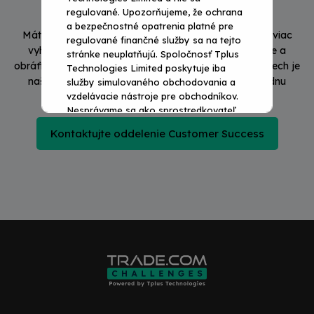
Neviete, ktorú výzvu si vybrať?
regulované. Upozorňujeme, že ochrana
a bezpečnostné opatrenia platné pre
Máte otázky alebo si nie ste istí, ktorá výzva vám najviac
regulované finančné služby sa na tejto
vyhovuje? Sme tu, aby sme vám pomohli! Neváhajte a
stránke neuplatňujú. Spoločnosť Tplus
obráťte sa na náš špecializovaný tím podpory. Váš úspech je
Technologies Limited poskytuje iba
našou prioritou a my sme od vás vzdialení len na jednu
služby simulovaného obchodovania a
správu. Poďme spoločne prekonávať výzvy!
vzdelávacie nástroje pre obchodníkov.
Nesprávame sa ako sprostredkovateľ.
Kontaktujte oddelenie Customer Success