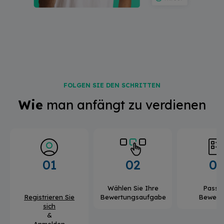
FOLGEN SIE DEN SCHRITTEN
Wie
man anfängt zu verdienen
01
02
03
Wählen Sie Ihre
Pass d
Registrieren Sie
Bewertungsaufgabe
Bewert
sich
&
Anmelden