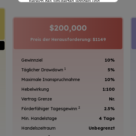
Bereich des simulierten Handels und
Bildungswerkzeuge für Händler an. Wir
sind nicht als Makler tätig.
$200,000
Preis der Herausforderung: $1149
Gewinnziel
10%
1
Täglicher Drawdown
5%
Maximale Inanspruchnahme
10%
Hebelwirkung
1:100
Vertrag Grenze
Nr.
2
Förderfähiger Tagesgewinn
2.5%
Min. Handelstage
4 Tage
Handelszeitraum
Unbegrenzt