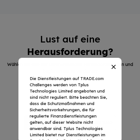
Lust auf eine
Herausforderung?
Wählen Sie eine der untenstehenden Herausforderungen und
beginnen Sie zu verdienen!
Die Dienstleistungen auf TRADE.com
Challenges werden von Tplus
Technologies Limited angeboten und
sind nicht reguliert. Bitte beachten Sie,
dass die Schutzmaßnahmen und
Sicherheitsvorkehrungen, die für
regulierte Finanzdienstleistungen
gelten, auf dieser Website nicht
MIT BEWERTUNG
BYPASS-AUSWERTUNG
anwendbar sind. Tplus Technologies
Limited bietet nur Dienstleistungen im