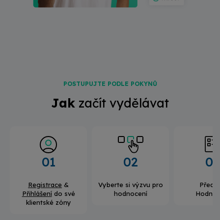
POSTUPUJTE PODLE POKYNŮ
Jak
začít vydělávat
01
02
03
Registrace
&
Vyberte si výzvu pro
Předej
Přihlášení
do své
hodnocení
Hodnoc
klientské zóny