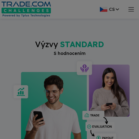
modal-check
CS
Výzvy
STANDARD
S hodnocením