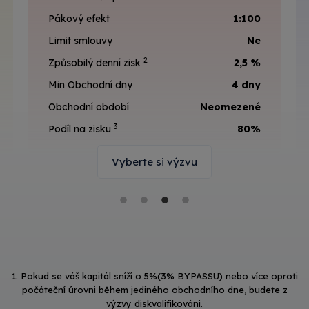
Pákový efekt
1:100
Limit smlouvy
Ne
2
Způsobilý denní zisk
2,5 %
Min Obchodní dny
4 dny
Obchodní období
Neomezené
3
Podíl na zisku
80%
Vyberte si výzvu
1. Pokud se váš kapitál sníží o 5%(3% BYPASSU) nebo více oproti
počáteční úrovni během jediného obchodního dne, budete z
výzvy diskvalifikováni.