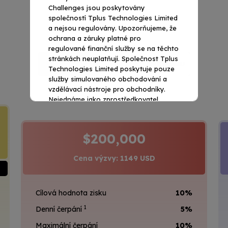
Challenges jsou poskytovány
společností Tplus Technologies Limited
a nejsou regulovány. Upozorňujeme, že
ochrana a záruky platné pro
regulované finanční služby se na těchto
stránkách neuplatňují. Společnost Tplus
S HODNOCENÍM
VYHODNOCENÍ BYPASSU
Technologies Limited poskytuje pouze
služby simulovaného obchodování a
vzdělávací nástroje pro obchodníky.
Nejednáme jako zprostředkovatel.
$200,000
Cena výzvy: 1149 USD
Cílová hodnota zisku
10%
1
Denní čerpání
5%
Maximální čerpání
10%