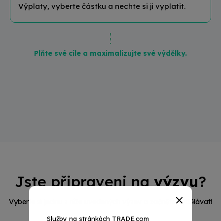
Výplaty, vyberte částku a nechte si ji vyplatit.
Plňte své cíle a maximalizujte své výdělky.
Jste připraveni na
výzvu
?
Vyberte si jednu z níže uvedených výzev a začněte vydělávat!
Služby na stránkách TRADE.com