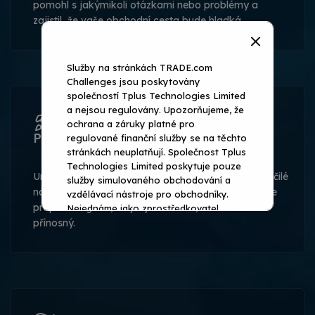
pomohl s jakýmikoli otázkami nebo problémy a
zajistil, že vaše obchodní cesta bude hladká.
Služby na stránkách TRADE.com
Challenges jsou poskytovány
společností Tplus Technologies Limited
a nejsou regulovány. Upozorňujeme, že
ochrana a záruky platné pro
Poslání
regulované finanční služby se na těchto
stránkách neuplatňují. Společnost Tplus
Technologies Limited poskytuje pouze
Umožňujeme obchodníkům přístupné výzvy, pokročilé
služby simulovaného obchodování a
nástroje a zákaznickou podporu a nově definujeme
vzdělávací nástroje pro obchodníky.
prop trading tak, aby byl inkluzivní, vzdělávací a
Nejednáme jako zprostředkovatel.
přínosný.