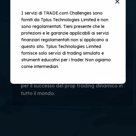
I servizi di TRADE.com Challenges sono
forniti da Tplus Technologies Limited e non
sono regolamentati. Tieni presente che le
protezioni e le garanzie applicabili ai servizi
finanziari regolamentati non si applicano a
La visione
questo sito. Tplus Technologies Limited
fornisce solo servizi di trading simulato e
strumenti educativi per i trader. Non agiamo
Rivoluzione globale – dove tutti i
come intermediari.
commercianti prosperano. Promuovere
l’innovazione, la comunità e l’apprendimento
per il successo del prop trading dinamico in
tutto il mondo.