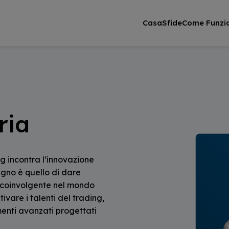
Casa
Sfide
Come Funzi
ria
 incontra l’innovazione
pegno è quello di dare
a coinvolgente nel mondo
ivare i talenti del trading,
menti avanzati progettati